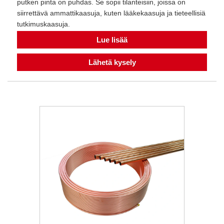
putken pinta on puhdas. Se sopii tilanteisiin, joissa on
siirrettävä ammattikaasuja, kuten lääkekaasuja ja tieteellisiä
tutkimuskaasuja.
Lue lisää
Lähetä kysely