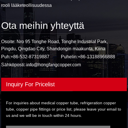
rooli lääketeollisuudessa
Ota meihin yhteyttä
Osoite: Nro 95 Tonghe Road, Tonghe Industrial Park,
Pingdu, Qingdao City, Shandongin maakunta, Kiina
Puh:
+86-532-87319887
Puhelin:
+86-13188966888
Sähköposti:
info@hongfangcopper.com
Inquiry For Pricelist
For inquiries about medical copper tube, refrigeration copper
tube, copper pipe fittings or price list, please leave your email to
us and we will be in touch within 24 hours.