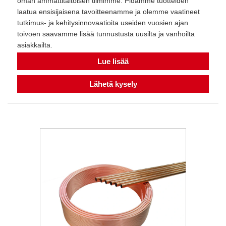
oman ammattitaitoisen tiimimme. Pidämme tuotteiden
laatua ensisijaisena tavoitteenamme ja olemme vaatineet
tutkimus- ja kehitysinnovaatioita useiden vuosien ajan
toivoen saavamme lisää tunnustusta uusilta ja vanhoilta
asiakkailta.
Lue lisää
Lähetä kysely