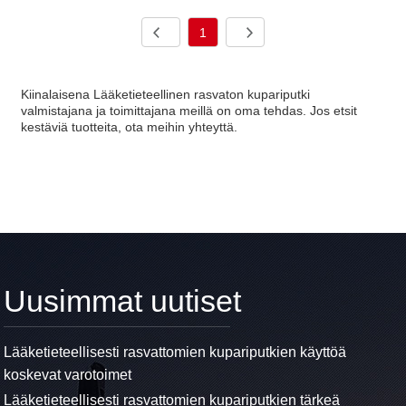
1
Kiinalaisena Lääketieteellinen rasvaton kupariputki
valmistajana ja toimittajana meillä on oma tehdas. Jos etsit
kestäviä tuotteita, ota meihin yhteyttä.
Uusimmat uutiset
Lääketieteellisesti rasvattomien kupariputkien käyttöä
koskevat varotoimet
Lääketieteellisesti rasvattomien kupariputkien tärkeä