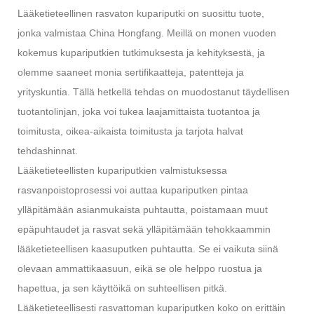
Lääketieteellinen rasvaton kupariputki on suosittu tuote,
jonka valmistaa China Hongfang. Meillä on monen vuoden
kokemus kupariputkien tutkimuksesta ja kehityksestä, ja
olemme saaneet monia sertifikaatteja, patentteja ja
yrityskuntia. Tällä hetkellä tehdas on muodostanut täydellisen
tuotantolinjan, joka voi tukea laajamittaista tuotantoa ja
toimitusta, oikea-aikaista toimitusta ja tarjota halvat
tehdashinnat.
Lääketieteellisten kupariputkien valmistuksessa
rasvanpoistoprosessi voi auttaa kupariputken pintaa
ylläpitämään asianmukaista puhtautta, poistamaan muut
epäpuhtaudet ja rasvat sekä ylläpitämään tehokkaammin
lääketieteellisen kaasuputken puhtautta. Se ei vaikuta siinä
olevaan ammattikaasuun, eikä se ole helppo ruostua ja
hapettua, ja sen käyttöikä on suhteellisen pitkä.
Lääketieteellisesti rasvattoman kupariputken koko on erittäin