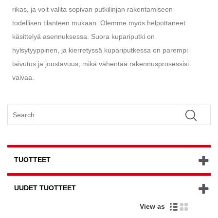
rikas, ja voit valita sopivan putkilinjan rakentamiseen
todellisen tilanteen mukaan. Olemme myös helpottaneet
käsittelyä asennuksessa. Suora kupariputki on
hylsytyyppinen, ja kierretyssä kupariputkessa on parempi
taivutus ja joustavuus, mikä vähentää rakennusprosessisi
vaivaa.
TUOTTEET
UUDET TUOTTEET
View as