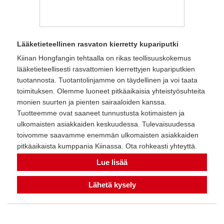
Lääketieteellinen rasvaton kierretty kupariputki
Kiinan Hongfangin tehtaalla on rikas teollisuuskokemus
lääketieteellisesti rasvattomien kierrettyjen kupariputkien
tuotannosta. Tuotantolinjamme on täydellinen ja voi taata
toimituksen. Olemme luoneet pitkäaikaisia ​​yhteistyösuhteita
monien suurten ja pienten sairaaloiden kanssa.
Tuotteemme ovat saaneet tunnustusta kotimaisten ja
ulkomaisten asiakkaiden keskuudessa. Tulevaisuudessa
toivomme saavamme enemmän ulkomaisten asiakkaiden
pitkäaikaista kumppania Kiinassa. Ota rohkeasti yhteyttä.
Lue lisää
Lähetä kysely