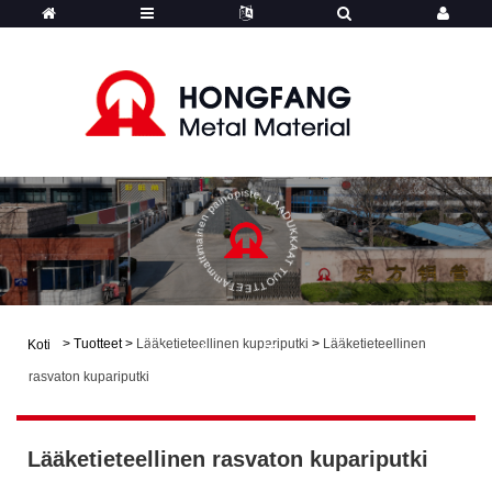
Ammattimainen painopiste, LAADUKKAAT TUOTTEET
>
Tuotteet
>
Lääketieteellinen kupariputki
>
Lääketieteellinen
Koti
Hongfang - Tuotteet
rasvaton kupariputki
Lääketieteellinen rasvaton kupariputki