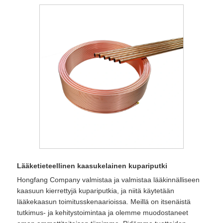
Lääketieteellinen kaasukelainen kupariputki
Hongfang Company valmistaa ja valmistaa lääkinnälliseen
kaasuun kierrettyjä kupariputkia, ja niitä käytetään
lääkekaasun toimitusskenaarioissa. Meillä on itsenäistä
tutkimus- ja kehitystoimintaa ja olemme muodostaneet